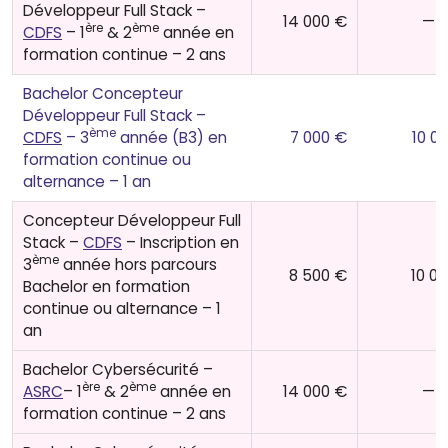
Développeur Full Stack –
14 000 €
——
ère
ème
CDFS
– 1
& 2
année en
formation continue – 2 ans
Bachelor Concepteur
Développeur Full Stack –
ème
CDFS
– 3
année (B3) en
7 000 €
10 0
formation continue ou
alternance – 1 an
Concepteur Développeur Full
Stack –
CDFS
– Inscription en
ème
3
année hors parcours
8 500 €
10 0
Bachelor en formation
continue ou alternance – 1
an
Bachelor Cybersécurité –
ère
ème
ASRC
– 1
& 2
année en
14 000 €
——
formation continue – 2 ans