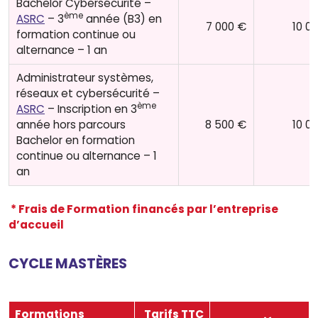
Bachelor Cybersécurité –
ème
ASRC
– 3
année (B3) en
7 000 €
10 0
formation continue ou
alternance – 1 an
Administrateur systèmes,
réseaux et cybersécurité –
ème
ASRC
– Inscription en 3
année hors parcours
8 500 €
10 0
Bachelor en formation
continue ou alternance – 1
an
* Frais de Formation financés par l’entreprise
d’accueil
CYCLE MASTÈRES
Formations
Tarifs TTC