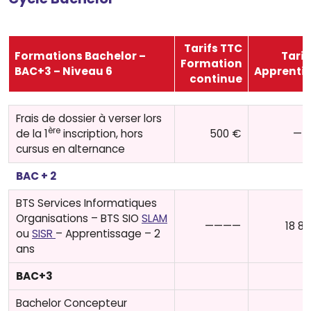
Tarifs TTC
Formations Bachelor –
Tarif
Formation
BAC+3 – Niveau 6
Apprenti
continue
Frais de dossier à verser lors
ère
de la 1
inscription, hors
500 €
——
cursus en alternance
BAC + 2
BTS Services Informatiques
Organisations – BTS SIO
SLAM
————
18 8
ou
SISR
– Apprentissage – 2
ans
BAC+3
Bachelor Concepteur