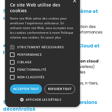
×
Ce site Web utilise des
cookies
????Linux : administration système et
optimisation
Notre site Web utilise des cookies pour
améliorer l'expérience utilisateur. En
Administration Linux avancée
: gestion des
utilisant notre site Web, vous acceptez tous
services, scripting, optimisation des performances
les cookies conformément à notre Politique
relative aux cookies.
En savoir plus
☁️ Architectures sécurisées — Cloud et
STRICTEMENT NÉCESSAIRES
hybrides
PERFORMANCE
Évaluation des besoins et intégration cloud
:
CIBLAGE
AWS, Azure, GCP (IaaS, PaaS, SaaS, Serverless)
FONCTIONNALITÉ
Administration et rationalisation
des
plateformes cloud
NON CLASSIFIÉS
Architecture logicielle
: microservices, n-tiers,
architectures distribuées
ACCEPTER TOUT
REFUSER TOUT
AFFICHER LES DÉTAILS
????Versioning et gestion de versions
décentralisé